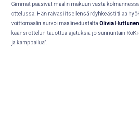
Gimmat pääsivät maalin makuun vasta kolmannessa 
ottelussa. Hän raivasi itsellensä röyhkeästi tilaa hyö
voittomaalin survoi maalinedustalta
Olivia Huttunen
käänsi ottelun tauottua ajatuksia jo sunnuntain RoKi
ja kamppailua”.
Ottelun tehotilastot:
1+0 Julia Kuhta
1+0 Olivia Huttunen
0+1 Ilona Palin
0+1 Johanna Kemppainen
0+1 Nellie Karlberg
0+1 Ella Turunen