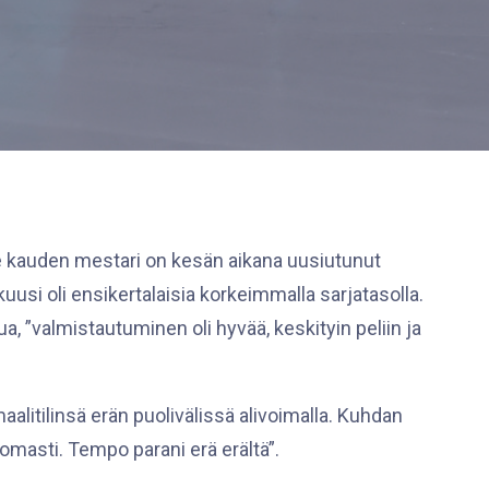
e kauden mestari on kesän aikana uusiutunut
uusi oli ensikertalaisia korkeimmalla sarjatasolla.
ua, ”valmistautuminen oli hyvää, keskityin peliin ja
alitilinsä erän puolivälissä alivoimalla. Kuhdan
tomasti. Tempo parani erä erältä”.