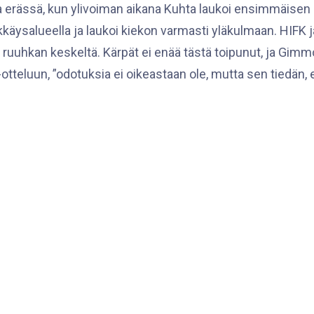
erässä, kun ylivoiman aikana Kuhta laukoi ensimmäisen 
kkäysalueella ja laukoi kiekon varmasti yläkulmaan. HIFK jak
ruuhkan keskeltä. Kärpät ei enää tästä toipunut, ja Gimm
-otteluun, ”odotuksia ei oikeastaan ole, mutta sen tiedän,