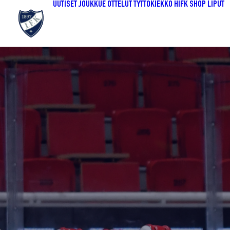
UUTISET
JOUKKUE
OTTELUT
TYTTÖKIEKKO
HIFK SHOP
LIPUT