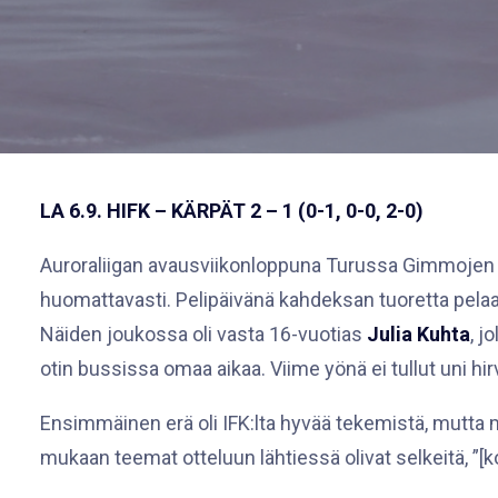
LA 6.9. HIFK – KÄRPÄT 2 – 1 (0-1, 0-0, 2-0)
Auroraliigan avausviikonloppuna Turussa Gimmojen 
huomattavasti. Pelipäivänä kahdeksan tuoretta pelaaja
Näiden joukossa oli vasta 16-vuotias
Julia Kuhta
, j
otin bussissa omaa aikaa. Viime yönä ei tullut uni hi
Ensimmäinen erä oli IFK:lta hyvää tekemistä, mutta ma
mukaan teemat otteluun lähtiessä olivat selkeitä, ”[k