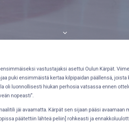
ensimmäiseksi vastustajaksi asettui Oulun Kärpät. Viim
a puki ensimmäistä kertaa kilpipaidan päällensä, joista k
olla oli luonnollisesti hiukan perhosia vatsassa ennen ottel
rveän nopeasti”.
alitili jäi avaamatta. Kärpät sen sijaan pääsi avaamaan ma
opissa päätettiin lähteä peliin] rohkeasti ja ennakkoluulot