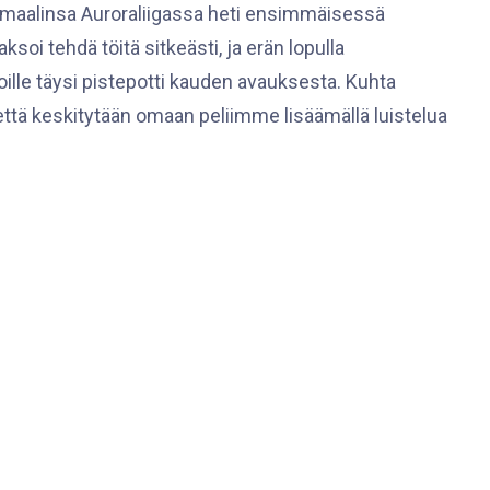
maalinsa Auroraliigassa heti ensimmäisessä
soi tehdä töitä sitkeästi, ja erän lopulla
oille täysi pistepotti kauden avauksesta. Kuhta
 että keskitytään omaan peliimme lisäämällä luistelua